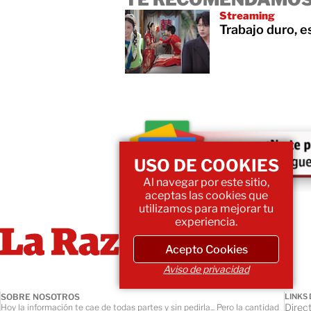
Streaming
Trabajo duro, e
USO DE COOKIES
Al navegar por este sitio,
aceptas las cookies que
utilizamos para mejorar tu
experiencia.
Acepto Cookies
Aviso de privacidad
SOBRE NOSOTROS
LINKS 
Direct
Hoy la información te cae de todas partes y sin pedirla... Pero la cantidad