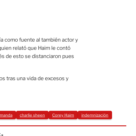
nía como fuente al también actor y
quien relató que Haim le contó
s de esto se distanciaron pues
os tras una vida de excesos y
manda
charlie sheen
Corey Haim
indemnización
: