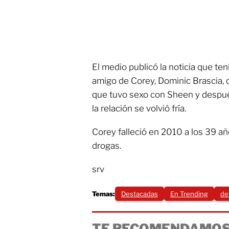
El medio publicó la noticia que te
amigo de Corey, Dominic Brascia, 
que tuvo sexo con Sheen y despué
la relación se volvió fría.
Corey falleció en 2010 a los 39 añ
drogas.
srv
Temas:
Destacadas
En Trending
de
TE RECOMENDAMOS