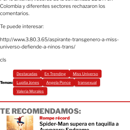
Colombia y diferentes sectores rechazaron los
comentarios.
Te puede interesar:
http://www.3.80.3.65/aspirante-transgenero-a-miss-
universo-defiende-a-ninos-trans/
cls
Destacadas
En Trending
Miss Universo
Temas:
Lupita Jones
Angela Ponce
transexual
Valeria Morales
TE RECOMENDAMOS:
Rompe récord
Spider-Man supera en taquilla a
Avengers: Endgame