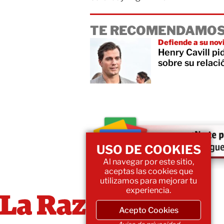
TE RECOMENDAMOS
Defiende a su novi
Henry Cavill pi
sobre su relaci
USO DE COOKIES
Al navegar por este sitio,
aceptas las cookies que
utilizamos para mejorar tu
experiencia.
Acepto Cookies