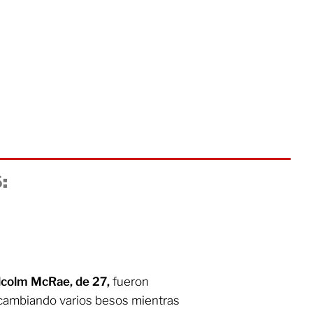
:
alcolm McRae, de 27,
fueron
rcambiando varios besos mientras