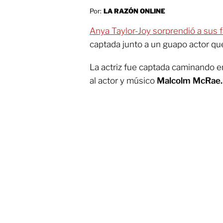
Por:
LA RAZÓN ONLINE
Anya Taylor-Joy sorprendió a sus
captada junto a un guapo actor qu
La actriz fue captada caminando en
al actor y músico
Malcolm McRae.