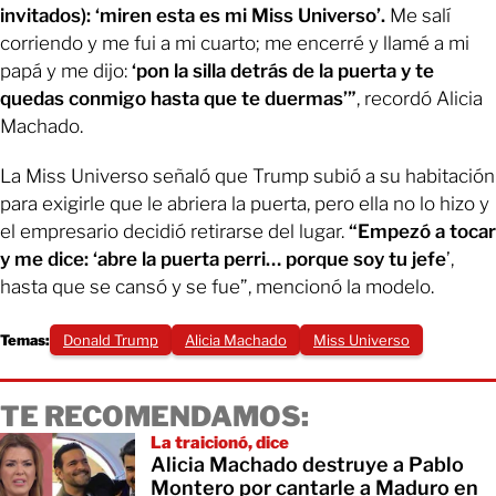
invitados): ‘miren esta es mi Miss Universo’.
Me salí
corriendo y me fui a mi cuarto; me encerré y llamé a mi
papá y me dijo:
‘pon la silla detrás de la puerta y te
quedas conmigo hasta que te duermas’”
, recordó Alicia
Machado.
La Miss Universo señaló que Trump subió a su habitación
para exigirle que le abriera la puerta, pero ella no lo hizo y
el empresario decidió retirarse del lugar.
“Empezó a tocar
y me dice: ‘abre la puerta perri… porque soy tu jefe
’,
hasta que se cansó y se fue”, mencionó la modelo.
Temas:
Donald Trump
Alicia Machado
Miss Universo
TE RECOMENDAMOS:
La traicionó, dice
Alicia Machado destruye a Pablo
Montero por cantarle a Maduro en