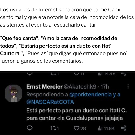
Los usuarios de Internet señalaron que Jaime Camil
canto mal y que era notoria la cara de incomodidad de los
asistentes al evento al escucharlo cantar.
"
Que feo canta", "Amo la cara de incomodidad de
todos", "Estaría perfecto así un dueto con Itatí
Cantoral",
"Pues así que digas qué entonado pues no",
fueron algunos de los comentarios.