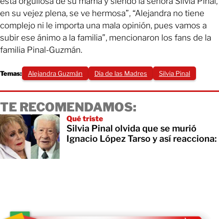
está orgullosa de su mamá y siendo la señora Silvia Pinal,
en su vejez plena, se ve hermosa”, “Alejandra no tiene
complejo ni le importa una mala opinión, pues vamos a
subir ese ánimo a la familia”, mencionaron los fans de la
familia Pinal-Guzmán.
Temas:
Alejandra Guzmán
Día de las Madres
Silvia Pinal
TE RECOMENDAMOS:
Qué triste
Silvia Pinal olvida que se murió
Ignacio López Tarso y así reacciona: