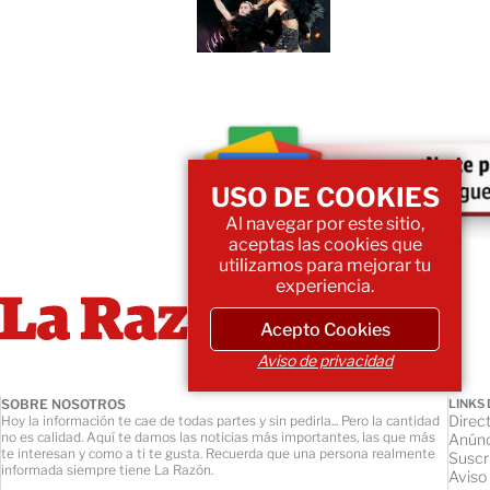
USO DE COOKIES
Al navegar por este sitio,
aceptas las cookies que
utilizamos para mejorar tu
experiencia.
Acepto Cookies
Aviso de privacidad
SOBRE NOSOTROS
LINKS 
Direct
Hoy la información te cae de todas partes y sin pedirla... Pero la cantidad
no es calidad. Aquí te damos las noticias más importantes, las que más
Anúnc
te interesan y como a ti te gusta. Recuerda que una persona realmente
Suscr
informada siempre tiene La Razón.
Aviso