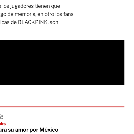
s los jugadores tienen que
ego de memoria, en otro los fans
 chicas de BLACKPINK, son
:
nks
ara su amor por México