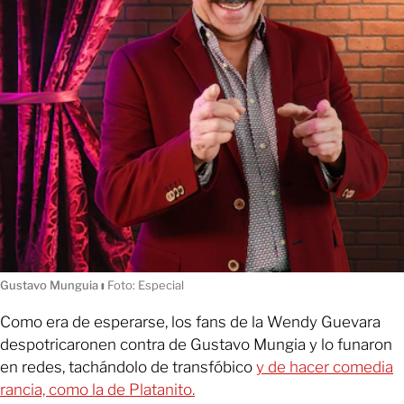
Gustavo Munguia
ı
Foto: Especial
Como era de esperarse, los fans de la Wendy Guevara
despotricaronen contra de Gustavo Mungia y lo funaron
en redes, tachándolo de transfóbico
y de hacer comedia
rancia, como la de Platanito.