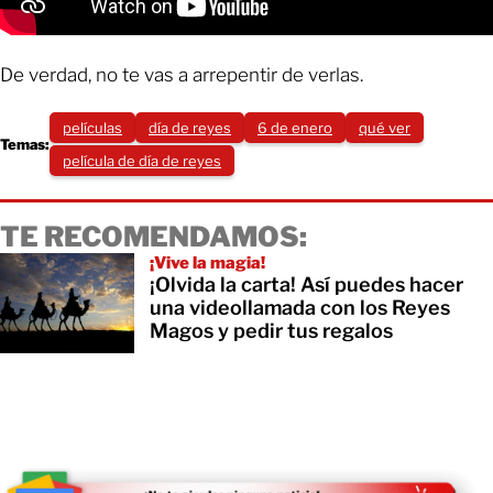
De verdad, no te vas a arrepentir de verlas.
películas
día de reyes
6 de enero
qué ver
Temas:
película de día de reyes
TE RECOMENDAMOS:
¡Vive la magia!
¡Olvida la carta! Así puedes hacer
una videollamada con los Reyes
Magos y pedir tus regalos