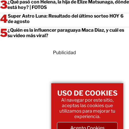
¿Qué pasó con Helena, la hija de Elize Matsunaga, dónde
está hoy? | FOTOS
Super Astro Luna: Resultado del último sorteo HOY 6
de agosto
¿Quién es la influencer paraguaya Maca Díaz, y cuál es
su video más viral?
Publicidad
USO DE COOKIES
Al navegar por este sitio,
aceptas las cookies que
utilizamos para mejorar tu
experiencia.
Acepto Cookies