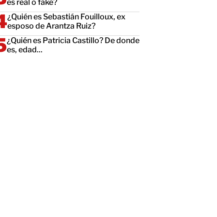
es real o fake?
¿Quién es Sebastián Fouilloux, ex
esposo de Arantza Ruiz?
¿Quién es Patricia Castillo? De donde
es, edad...