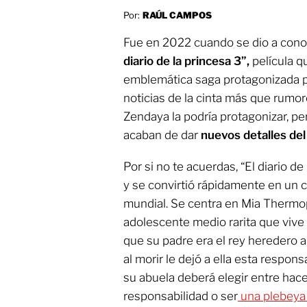
Por:
RAÚL CAMPOS
Fue en 2022 cuando se dio a conoc
diario de la princesa 3”,
película qu
emblemática saga protagonizada p
noticias de la cinta más que rum
Zendaya la podría protagonizar, p
acaban de dar
nuevos detalles del
Por si no te acuerdas, “El diario d
y se convirtió rápidamente en un c
mundial. Se centra en Mia Thermo
adolescente medio rarita que viv
que su padre era el rey heredero a
al morir le dejó a ella esta respon
su abuela deberá elegir entre hac
responsabilidad o ser
una plebeya