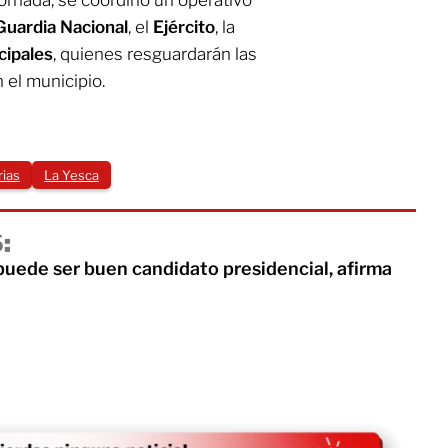
Guardia Nacional
, el
Ejército
, la
cipales
, quienes resguardarán las
 el municipio.
rias
La Yesca
:
puede ser buen candidato presidencial, afirma