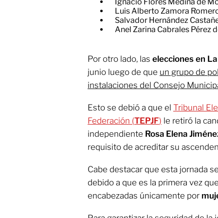
Ignacio Flores Medina de M
Luis Alberto Zamora Romero
Salvador Hernández Castañe
Anel Zarina Cabrales Pérez d
Por otro lado, las
elecciones en La
junio luego de que
un grupo de pob
instalaciones del Consejo Municipa
Esto se debió a que el
Tribunal Ele
Federación (
TEPJF
)
le retiró la ca
independiente
Rosa Elena Jiméne
requisito de acreditar su ascenden
Cabe destacar que esta jornada se
debido a que es la primera vez que
encabezadas únicamente por
muje
Para garantizar la seguridad de la 