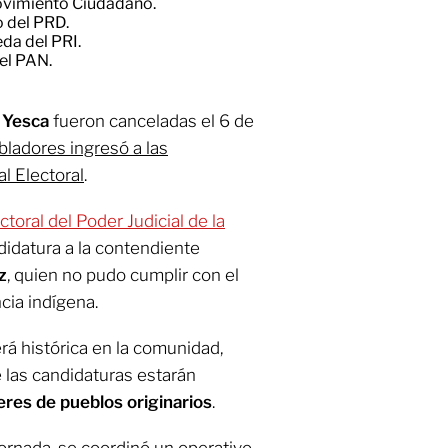
ovimiento Ciudadano.
 del PRD.
da del PRI.
el PAN.
 Yesca
fueron canceladas el 6 de
ladores ingresó a las
l Electoral
.
ctoral del Poder Judicial de la
ndidatura a la contendiente
z
, quien no pudo cumplir con el
cia indígena.
rá histórica en la comunidad,
 las candidaturas estarán
res de pueblos originarios
.
jornada, se coordinó un operativo