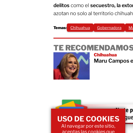
delitos
como el
secuestro, la exto
azotan no solo al territorio chihua
Temas:
Chihuahua
Gobernadora
M
TE RECOMENDAMOS
Chihuahua
Maru Campos en
USO DE COOKIES
Al navegar por este sitio,
aceptas las cookies que