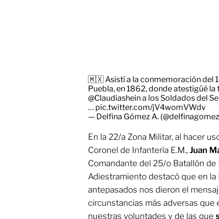
🇲🇽 Asistí a la conmemoración del 16
Puebla, en 1862, donde atestigüé la
@Claudiashein
a los Soldados del Se
…
pic.twitter.com/jV4womVWdv
— Delfina Gómez A. (@delfinagome
En la 22/a Zona Militar, al hacer us
Coronel de Infantería E.M.,
Juan Ma
Comandante del 25/o Batallón de I
Adiestramiento destacó que en la 
antepasados nos dieron el mensa
circunstancias más adversas que 
nuestras voluntades y de las que