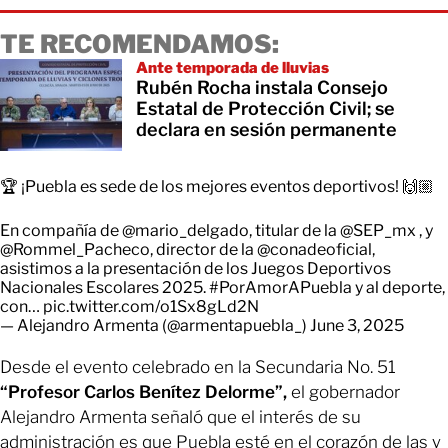
TE RECOMENDAMOS:
Ante temporada de lluvias
Rubén Rocha instala Consejo
Estatal de Protección Civil; se
declara en sesión permanente
🏆 ¡Puebla es sede de los mejores eventos deportivos! 🙌🏼
En compañía de
@mario_delgado
, titular de la
@SEP_mx
, y
@Rommel_Pacheco
, director de la
@conadeoficial
,
asistimos a la presentación de los Juegos Deportivos
Nacionales Escolares 2025.
#PorAmorAPuebla
y al deporte,
con…
pic.twitter.com/o1Sx8gLd2N
— Alejandro Armenta (@armentapuebla_)
June 3, 2025
Desde el evento celebrado en la Secundaria No. 51
“Profesor Carlos Benítez Delorme”,
el gobernador
Alejandro Armenta señaló que el interés de su
administración es que Puebla esté en el corazón de las y