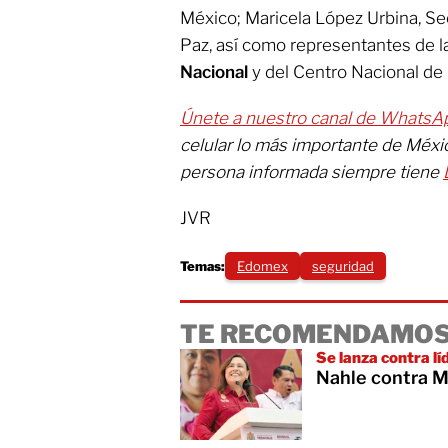
México; Maricela López Urbina, Se
Paz, así como representantes de l
Nacional
y del Centro Nacional de 
Únete a nuestro canal de WhatsA
celular lo más importante de Méx
persona informada siempre tiene
JVR
Temas:
Edomex
seguridad
TE RECOMENDAMOS
Se lanza contra l
Nahle contra M