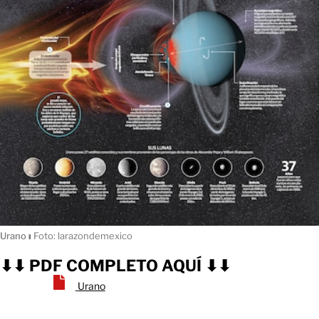
Urano
ı
Foto: larazondemexico
⬇⬇ PDF COMPLETO AQUÍ ⬇⬇
Urano