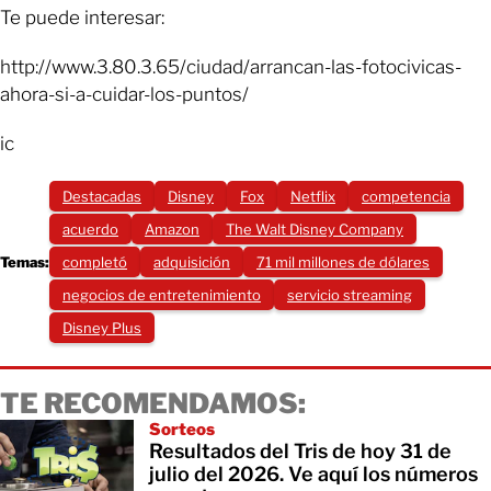
Te puede interesar:
http://www.3.80.3.65/ciudad/arrancan-las-fotocivicas-
ahora-si-a-cuidar-los-puntos/
ic
Destacadas
Disney
Fox
Netflix
competencia
acuerdo
Amazon
The Walt Disney Company
Temas:
completó
adquisición
71 mil millones de dólares
negocios de entretenimiento
servicio streaming
Disney Plus
TE RECOMENDAMOS:
Sorteos
Resultados del Tris de hoy 31 de
julio del 2026. Ve aquí los números