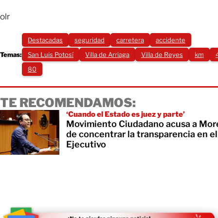
olr
Destacadas
seguridad
carretera
accidente
Temas:
San Luis Potosí
Villa de Arriaga
Villa de Reyes
km
80
TE RECOMENDAMOS:
‘Cuando el Estado es juez y parte’
Movimiento Ciudadano acusa a Mor
de concentrar la transparencia en el
Ejecutivo