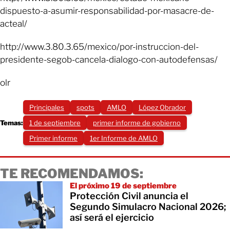
dispuesto-a-asumir-responsabilidad-por-masacre-de-
acteal/
http://www.3.80.3.65/mexico/por-instruccion-del-
presidente-segob-cancela-dialogo-con-autodefensas/
olr
Principales
spots
AMLO
López Obrador
Temas:
1 de septiembre
primer informe de gobierno
Primer informe
1er Informe de AMLO
TE RECOMENDAMOS:
El próximo 19 de septiembre
Protección Civil anuncia el
Segundo Simulacro Nacional 2026;
así será el ejercicio