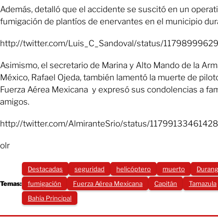
Además, detalló que el accidente se suscitó en un operat
fumigación de plantíos de enervantes en el municipio du
http://twitter.com/Luis_C_Sandoval/status/117989996
Asimismo, el secretario de Marina y Alto Mando de la Ar
México, Rafael Ojeda, también lamentó la muerte de piloto
Fuerza Aérea Mexicana y expresó sus condolencias a fami
amigos.
http://twitter.com/AlmiranteSrio/status/117991334614
olr
Destacadas
seguridad
helicóptero
muerto
Duran
Temas:
fumigación
Fuerza Aérea Mexicana
Capitán
Tamazula
Bahía Principal