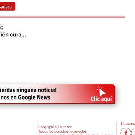
sangre
:
bién cura…
Siguenos
Copyright © La Razón
Todos los derechos reservados