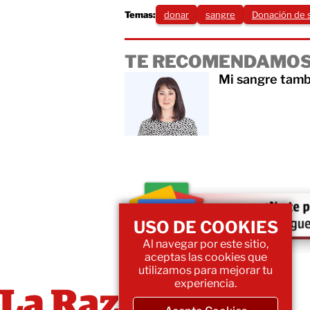
Temas:
donar
sangre
Donación de 
TE RECOMENDAMOS
Mi sangre tam
USO DE COOKIES
Al navegar por este sitio,
aceptas las cookies que
utilizamos para mejorar tu
experiencia.