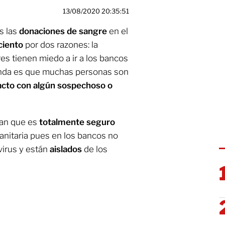
13/08/2020 20:35:51
s las
donaciones de sangre
en el
ciento
por dos razones: la
res tienen miedo a ir a los bancos
nda es que muchas personas son
acto con algún sospechoso o
ran que es
totalmente seguro
sanitaria pues en los bancos no
virus y están
aislados
de los