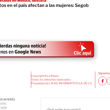
ecidas en México, destaca
tos en el país afectan a las mujeres: Segob
Siguenos
Copyright © La Razón
Todos los derechos reservados
Propiedad de L.R.H.G. INFORMATIVO, S.A. DE C.V.
DE INTERÉS
orio
iate