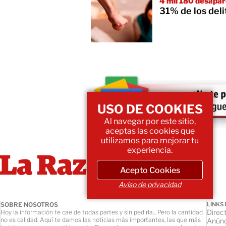
4 mil 180 desapar
31% de los deli
USO DE COOKIES
Al navegar por este sitio,
aceptas las cookies que
utilizamos para mejorar tu
experiencia.
Acepto Cookies
Aviso de privacidad
SOBRE NOSOTROS
LINKS 
Direct
Hoy la información te cae de todas partes y sin pedirla... Pero la cantidad
no es calidad. Aquí te damos las noticias más importantes, las que más
Anúnc