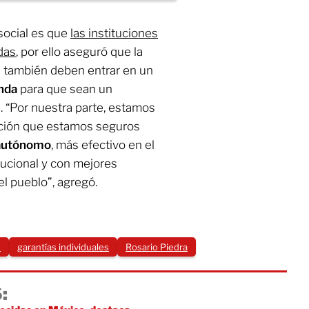
social es que
las instituciones
das
, por ello aseguró que la
también deben entrar en un
nda
para que sean un
e. “Por nuestra parte, estamos
ación que estamos seguros
autónomo
, más efectivo en el
ucional y con mejores
l pueblo”, agregó.
d
garantías individuales
Rosario Piedra
: