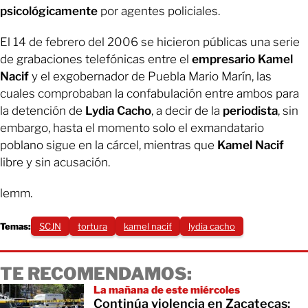
psicológicamente
por agentes policiales.
El 14 de febrero del 2006 se hicieron públicas una serie
de grabaciones telefónicas entre el
empresario Kamel
Nacif
y el exgobernador de Puebla Mario Marín, las
cuales comprobaban la confabulación entre ambos para
la detención de
Lydia Cacho
, a decir de la
periodista
, sin
embargo, hasta el momento solo el exmandatario
poblano sigue en la cárcel, mientras que
Kamel Nacif
libre y sin acusación.
lemm.
Temas:
SCJN
tortura
kamel nacif
lydia cacho
TE RECOMENDAMOS:
La mañana de este miércoles
Continúa violencia en Zacatecas: