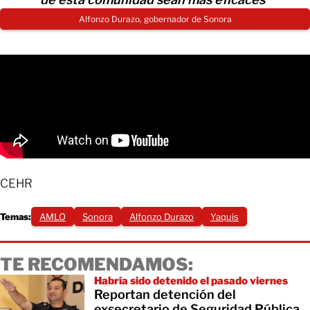
Alfonzo Durazo, gobernador de Sonora
CEHR
Temas:
AMLO
Sonora
Alfonzo Durazo
Yaquis
TE RECOMENDAMOS:
Habría sido detenido el pasado viernes
Reportan detención del
exsecretario de Seguridad Pública