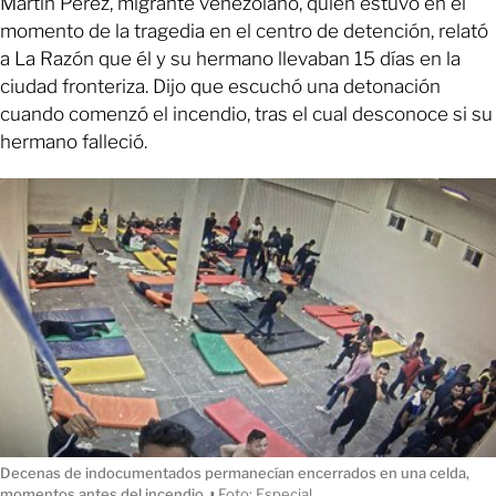
Martín Pérez, migrante venezolano, quien estuvo en el
momento de la tragedia en el centro de detención, relató
a La Razón que él y su hermano llevaban 15 días en la
ciudad fronteriza. Dijo que escuchó una detonación
cuando comenzó el incendio, tras el cual desconoce si su
hermano falleció.
Decenas de indocumentados permanecían encerrados en una celda,
momentos antes del incendio.
ı
Foto: Especial