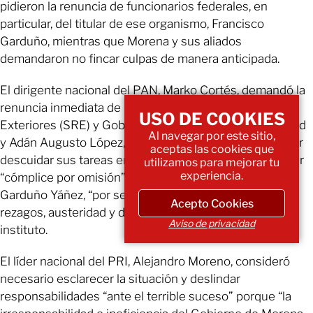
pidieron la renuncia de funcionarios federales, en
particular, del titular de ese organismo, Francisco
Garduño, mientras que Morena y sus aliados
demandaron no fincar culpas de manera anticipada.
El dirigente nacional del PAN, Marko Cortés, demandó la
renuncia inmediata de los secretarios de Relaciones
USO DE COOKIES
Exteriores (SRE) y Gobernación (Segob), Marcelo Ebrard
Al navegar por este sitio,
y Adán Augusto López, respectivamente, al primero, por
aceptas las cookies que
descuidar sus tareas en migración, y al segundo, por ser
utilizamos para mejorar tu
experiencia.
“cómplice por omisión”; también exigió la salida de
Garduño Yáñez, “por ser responsable directo de los
Acepto Cookies
rezagos, austeridad y deterioro de las prisiones” en el
Aviso de privacidad
instituto.
El líder nacional del PRI, Alejandro Moreno, consideró
necesario esclarecer la situación y deslindar
responsabilidades “ante el terrible suceso” porque “la