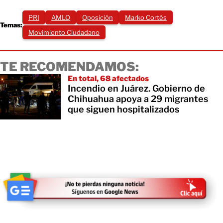
PRI
AMLO
Oposición
Marko Cortés
Temas:
Movimiento Ciudadano
TE RECOMENDAMOS:
En total, 68 afectados
Incendio en Juárez. Gobierno de
Chihuahua apoya a 29 migrantes
que siguen hospitalizados