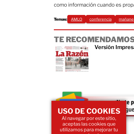
como información cuando es propa
Temas:
AMLO
conferencia
mañane
TE RECOMENDAMOS
Versión Impres
USO DE COOKIES
Al navegar por este sitio,
aceptas las cookies que
utilizamos para mejorar tu