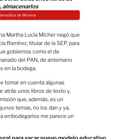
, almacenarlos
 Senadora de Morena
na Martha Lucía Mícher negó que
ia Ramírez, titular de la SEP, para
 que gobiernos como el de
manado del PAN, de antemano
s en la bodega.
de tomar en cuenta algunas
 atrás unos libros de texto y,
omisión que, además, es un
gunos temas, no los dan y ya,
gar a embodegarlos me parece un
a legal para sacar nuevo modelo educativo