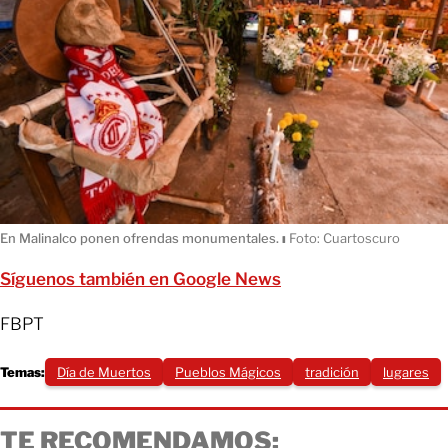
En Malinalco ponen ofrendas monumentales.
ı
Foto: Cuartoscuro
Síguenos también en Google News
FBPT
Temas:
Día de Muertos
Pueblos Mágicos
tradición
lugares
TE RECOMENDAMOS: