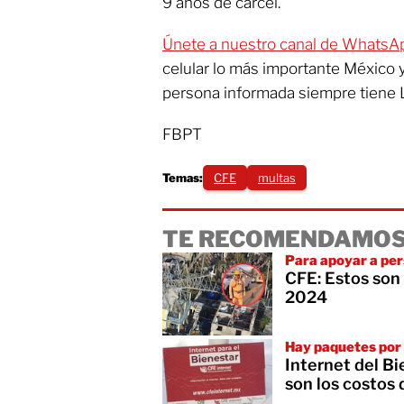
9 años de cárcel.
Únete a nuestro canal de WhatsA
celular lo más importante México 
persona informada siempre tiene 
FBPT
Temas:
CFE
multas
TE RECOMENDAMOS
Para apoyar a pe
CFE: Estos son 
2024
Hay paquetes por 
Internet del Bi
son los costos