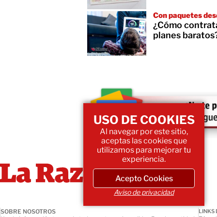
Con paquetes des
¿Cómo contratar
planes baratos
USO DE COOKIES
Al navegar por este sitio,
aceptas las cookies que
utilizamos para mejorar tu
experiencia.
Acepto Cookies
Aviso de privacidad
SOBRE NOSOTROS
LINKS 