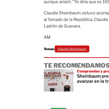
aunque aclaró: ‘’Yo diría que es 10
Claudia Sheinbaum, estuvo acompa
al Senado de la República, Claudi
Ladrón de Guevara.
AM
Temas:
Claudia Sheinbaum
TE RECOMENDAMOS
Compromiso y pr
Sheinbaum pres
avanzar en la 