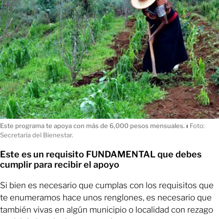
Este programa te apoya con más de 6,000 pesos mensuales.
ı
Foto:
Secretaría del Bienestar.
Este es un requisito FUNDAMENTAL que debes
cumplir para recibir el apoyo
Si bien es necesario que cumplas con los requisitos que
te enumeramos hace unos renglones, es necesario que
también vivas en algún municipio o localidad con rezago