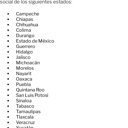
social de los siguientes estados:
Campeche
​Chiapas
​Chihuahua
​Colima
​Durango
​Estado de México
​Guerrero
​Hidalgo
​Jalisco
​Michoacán
​Morelos
​Nayarit
​Oaxaca
​Puebla
​Quintana Roo
​San Luis Potosí
​Sinaloa
​Tabasco
​Tamaulipas
​Tlaxcala
​Veracruz
​Yucatán