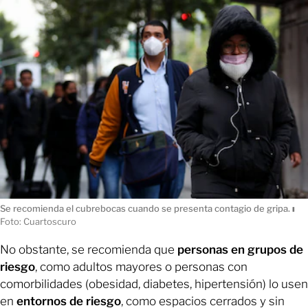
Se recomienda el cubrebocas cuando se presenta contagio de gripa.
ı
Foto: Cuartoscuro
No obstante, se recomienda que
personas en grupos de
riesgo
, como adultos mayores o personas con
comorbilidades (obesidad, diabetes, hipertensión) lo usen
en
entornos de riesgo
, como espacios cerrados y sin