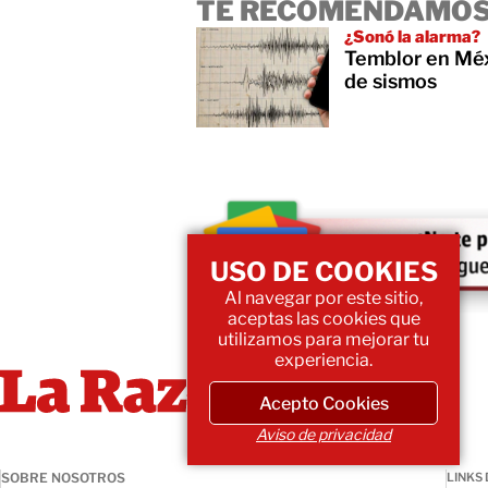
TE RECOMENDAMOS
¿Sonó la alarma?
Temblor en Mé
de sismos
USO DE COOKIES
Al navegar por este sitio,
aceptas las cookies que
utilizamos para mejorar tu
experiencia.
Acepto Cookies
Aviso de privacidad
SOBRE NOSOTROS
LINKS 