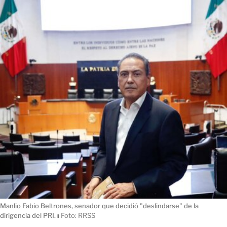
Manlio Fabio Beltrones, senador que decidió "deslindarse" de la
dirigencia del PRI.
ı
Foto: RRSS