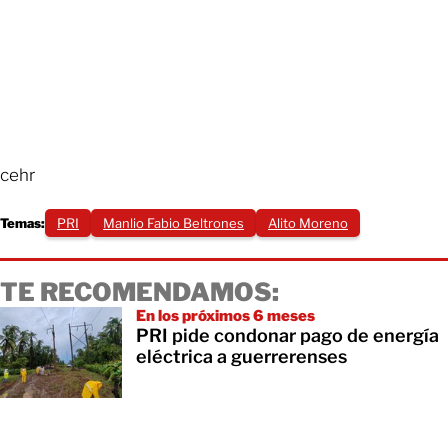
cehr
Temas:
PRI
Manlio Fabio Beltrones
Alito Moreno
TE RECOMENDAMOS:
En los próximos 6 meses
PRI pide condonar pago de energía
eléctrica a guerrerenses