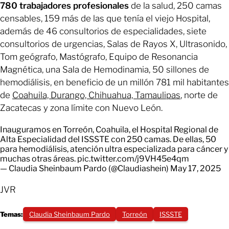
780 trabajadores profesionales
de la salud, 250 camas
censables, 159 más de las que tenía el viejo Hospital,
además de 46 consultorios de especialidades, siete
consultorios de urgencias, Salas de Rayos X, Ultrasonido,
Tom geógrafo, Mastógrafo, Equipo de Resonancia
Magnética, una Sala de Hemodinamia, 50 sillones de
hemodiálisis, en beneficio de un millón 781 mil habitantes
de
Coahuila, Durango, Chihuahua, Tamaulipas
, norte de
Zacatecas y zona límite con Nuevo León.
Inauguramos en Torreón, Coahuila, el Hospital Regional de
Alta Especialidad del ISSSTE con 250 camas. De ellas, 50
para hemodiálisis, atención ultra especializada para cáncer y
muchas otras áreas.
pic.twitter.com/j9VH45e4qm
— Claudia Sheinbaum Pardo (@Claudiashein)
May 17, 2025
JVR
Temas:
Claudia Sheinbaum Pardo
Torreón
ISSSTE