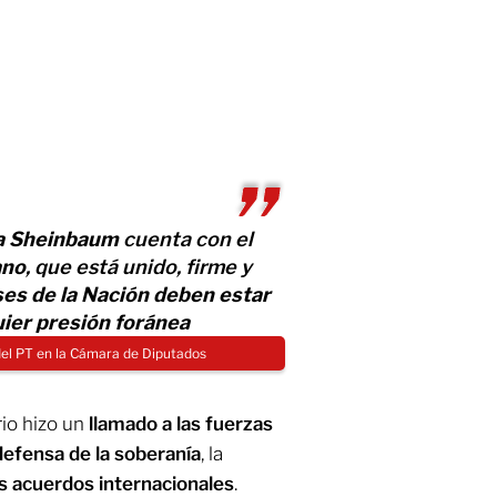
ia Sheinbaum
cuenta con el
ano
, que está unido, firme y
ses de la Nación deben estar
ier presión foránea
del PT en la Cámara de Diputados
rio hizo un
llamado a las fuerzas
 defensa de la soberanía
, la
os acuerdos internacionales
.