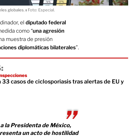
eles globales.
ı
Foto: Especial.
dinador, el
diputado federal
a medida como “
una agresión
na muestra de presión
aciones diplomáticas bilaterales
”.
:
inspecciones
 33 casos de ciclosporiasis tras alertas de EU y
a la Presidenta de México,
esenta un acto de hostilidad