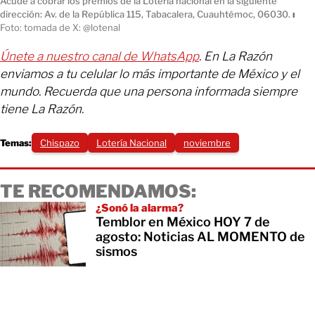
Acude a cobrar los premios de la Lotería nacional en la siguiente
dirección: Av. de la República 115, Tabacalera, Cuauhtémoc, 06030.
ı
Foto: tomada de X: @lotenal
Únete a nuestro canal de WhatsApp
. En La Razón
enviamos a tu celular lo más importante de México y el
mundo. Recuerda que una persona informada siempre
tiene La Razón.
Temas:
Chispazo
Lotería Nacional
noviembre
TE RECOMENDAMOS:
¿Sonó la alarma?
Temblor en México HOY 7 de
agosto: Noticias AL MOMENTO de
sismos