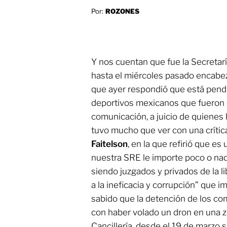
Por:
ROZONES
Y nos cuentan que fue la Secretar
hasta el miércoles pasado encab
que ayer respondió que está pendi
deportivos mexicanos que fueron 
comunicación, a juicio de quienes 
tuvo mucho que ver con una crítica
Faitelson
, en la que refirió que e
nuestra SRE le importe poco o na
siendo juzgados y privados de la li
a la ineficacia y corrupción” que i
sabido que la detención de los co
con haber volado un dron en una z
Cancillería, desde el 19 de marzo s