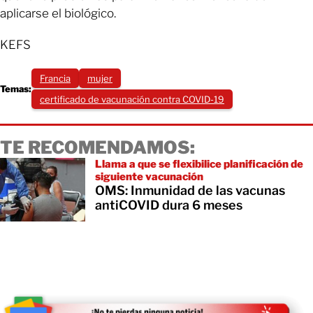
aplicarse el biológico.
KEFS
Francia
mujer
Temas:
certificado de vacunación contra COVID-19
TE RECOMENDAMOS:
Llama a que se flexibilice planificación de
siguiente vacunación
OMS: Inmunidad de las vacunas
antiCOVID dura 6 meses