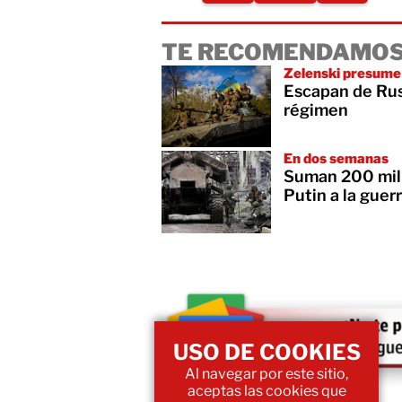
TE RECOMENDAMOS
Zelenski presume
Escapan de Rus
régimen
En dos semanas
Suman 200 mil r
Putin a la guer
USO DE COOKIES
Al navegar por este sitio,
aceptas las cookies que