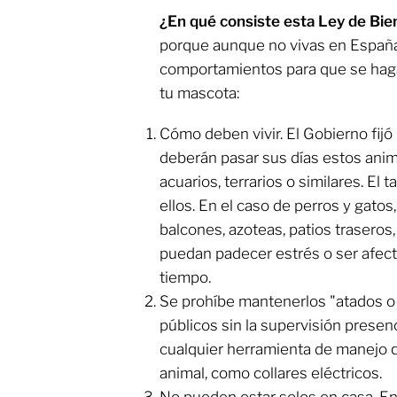
¿En qué consiste esta Ley de Bi
porque aunque no vivas en España,
comportamientos para que se haga
tu mascota:
Cómo deben vivir. El Gobierno fijó
deberán pasar sus días estos anim
acuarios, terrarios o similares. E
ellos. En el caso de perros y gatos,
balcones, azoteas, patios traseros
puedan padecer estrés o ser afect
tiempo.
​Se prohíbe mantenerlos "atados 
públicos sin la supervisión presenc
cualquier herramienta de manejo q
animal, como collares eléctricos.
​No pueden estar solos en casa. En