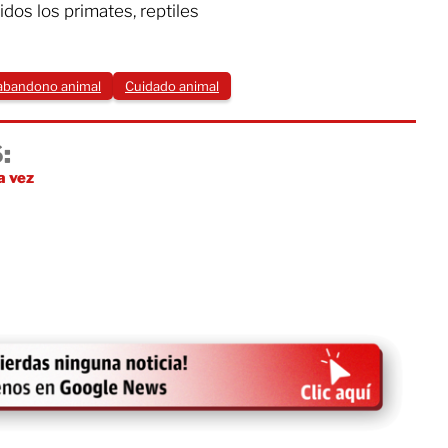
idos los primates, reptiles
abandono animal
Cuidado animal
:
a vez