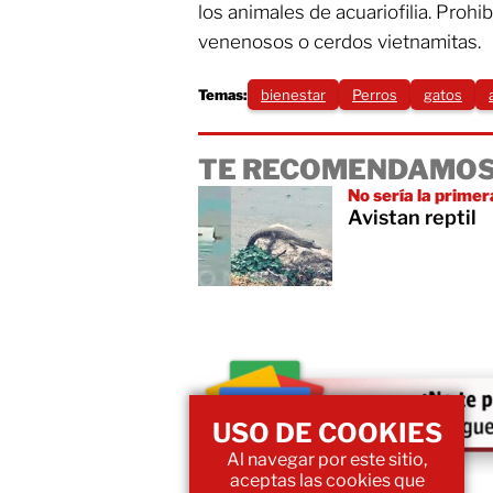
los animales de acuariofilia. Prohib
venenosos o cerdos vietnamitas.
Temas:
bienestar
Perros
gatos
TE RECOMENDAMOS
No sería la primer
Avistan reptil
USO DE COOKIES
Al navegar por este sitio,
aceptas las cookies que