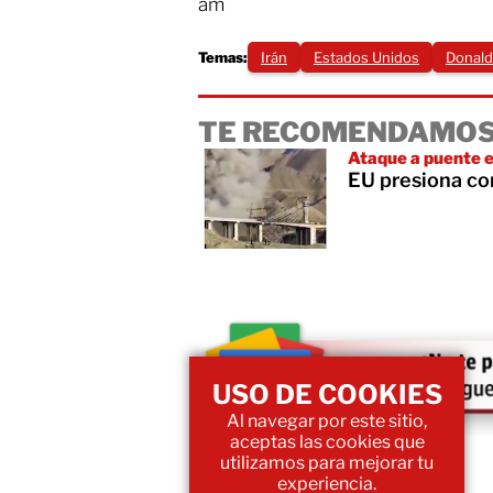
am
Temas:
Irán
Estados Unidos
Donald
TE RECOMENDAMOS
Ataque a puente e
EU presiona con
USO DE COOKIES
Al navegar por este sitio,
aceptas las cookies que
utilizamos para mejorar tu
experiencia.