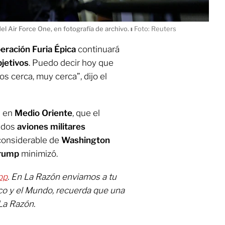
l Air Force One, en fotografía de archivo.
ı
Foto: Reuters
eración Furia Épica
continuará
jetivos
.
Puedo decir hoy que
s cerca, muy cerca”, dijo el
n en
Medio Oriente
, que el
e dos
aviones militares
 considerable de
Washington
rump
minimizó.
pp
. En La Razón enviamos a tu
co y el Mundo, recuerda que una
La Razón.