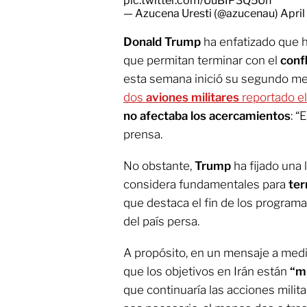
pic.twitter.com/UuBIP3Q5Un
— Azucena Uresti (@azucenau)
April
Donald Trump
ha enfatizado que 
que permitan terminar con el
conf
esta semana inició su segundo mes.
dos
aviones militares
reportado e
no afectaba los acercamientos
: “
prensa.
No obstante,
Trump
ha fijado una 
considera fundamentales para
ter
que destaca el fin de los programas
del país persa.
A propósito, en un mensaje a medi
que los objetivos en Irán están
“m
que continuaría las acciones milita