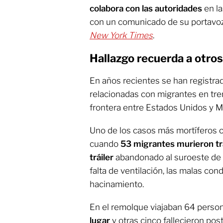
colabora con las autoridades
en l
con un comunicado de su portavoz,
New York Times
.
Hallazgo recuerda a otros
En años recientes se han registra
relacionadas con migrantes en tre
frontera entre Estados Unidos y M
Uno de los casos más mortíferos oc
cuando
53 migrantes murieron tra
tráiler
abandonado al suroeste de S
falta de ventilación, las malas cond
hacinamiento.
En el remolque viajaban 64 person
lugar
y otras cinco fallecieron pos