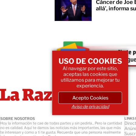
Cáncer de Joe 
allá’, informa su
USO DE COOKIES
Al navegar por este sitio,
aceptas las cookies que
utilizamos para mejorar tu
experiencia.
Acepto Cookies
Aviso de privacidad
SOBRE NOSOTROS
LINKS 
Direct
Hoy la información te cae de todas partes y sin pedirla... Pero la cantidad
no es calidad. Aquí te damos las noticias más importantes, las que más
Anúnc
te interesan y como a ti te gusta. Recuerda que una persona realmente
Suscr