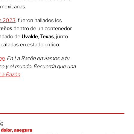
n mexicanas
.
e 2023
, fueron hallados los
ureños
dentro de un contenedor
ondado de
Uvalde
,
Texas
, junto
catadas en estado crítico.
pp
. En La Razón enviamos a tu
ico y el mundo. Recuerda que una
La Razón
.
:
dolor, asegura