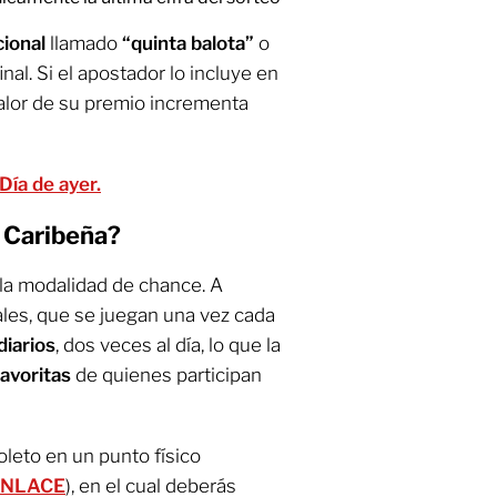
cional
llamado
“quinta balota”
o
final. Si el apostador lo incluye en
 valor de su premio incrementa
Día de ayer.
 Caribeña?
 la modalidad de chance. A
nales, que se juegan una vez cada
diarios
, dos veces al día, lo que la
favoritas
de quienes participan
boleto en un punto físico
ENLACE
), en el cual deberás