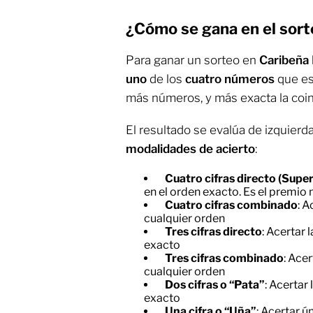
¿Cómo se gana en el sort
Para ganar un sorteo en
Caribeña
uno
de los
cuatro números
que es
más números, y más exacta la coinc
El resultado se evalúa de izquierda
modalidades de acierto
:
Cuatro cifras directo (Supe
en el orden exacto. Es el premio
Cuatro cifras combinado
: 
cualquier orden
Tres cifras directo
: Acertar 
exacto
Tres cifras combinado
: Acer
cualquier orden
Dos cifras o “Pata”
: Acertar
exacto
Una cifra o “Uña”
: Acertar ú