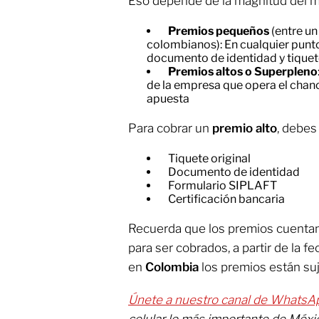
Eso depende de la magnitud del 
Premios pequeños
(entre un
colombianos): En cualquier punt
documento de identidad y tique
Premios altos o Superpleno
de la empresa que opera el chance
apuesta
Para cobrar un
premio alto
, debes
Tiquete original
Documento de identidad
Formulario SIPLAFT
Certificación bancaria
Recuerda que los premios cuenta
para ser cobrados, a partir de la fe
en
Colombia
los premios están su
Únete a nuestro canal de WhatsA
celular lo más importante de Méxi