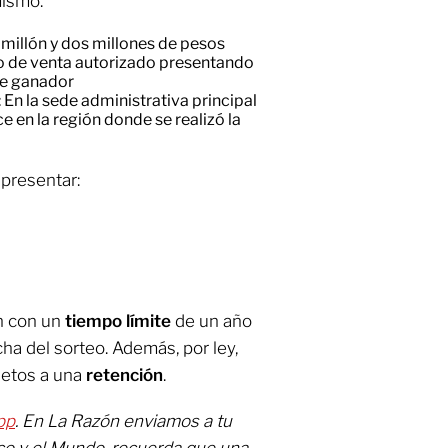
mismo.
 millón y dos millones de pesos
o de venta autorizado presentando
te ganador
: En la sede administrativa principal
 en la región donde se realizó la
 presentar:
n con un
tiempo límite
de un año
cha del sorteo. Además, por ley,
jetos a una
retención
.
pp
. En La Razón enviamos a tu
co y el Mundo, recuerda que una