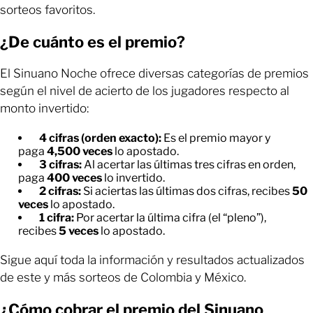
sorteos favoritos.
¿De cuánto es el premio?
El Sinuano Noche ofrece diversas categorías de premios
según el nivel de acierto de los jugadores respecto al
monto invertido:
4 cifras (orden exacto):
Es el premio mayor y
paga
4,500 veces
lo apostado.
3 cifras:
Al acertar las últimas tres cifras en orden,
paga
400 veces
lo invertido.
2 cifras:
Si aciertas las últimas dos cifras, recibes
50
veces
lo apostado.
1 cifra:
Por acertar la última cifra (el “pleno”),
recibes
5 veces
lo apostado.
Sigue aquí toda la información y resultados actualizados
de este y más sorteos de Colombia y México.
¿Cómo cobrar el premio del Sinuano