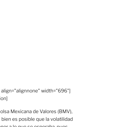
align="alignnone" width="696"]
ion]
 Bolsa Mexicana de Valores (BMV),
 bien es posible que la volatilidad
nor a lo que se esperaba, pues