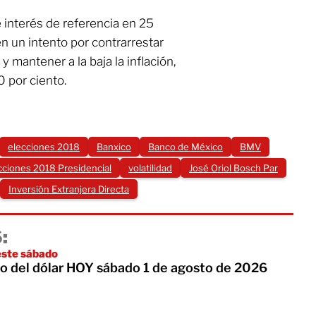
 interés de referencia en 25
en un intento por contrarrestar
 mantener a la baja la inflación,
0 por ciento.
elecciones 2018
Banxico
Banco de México
BMV
cciones 2018 Presidencial
volatilidad
José Oriol Bosch Par
Inversión Extranjera Directa
:
 este sábado
cio del dólar HOY sábado 1 de agosto de 2026