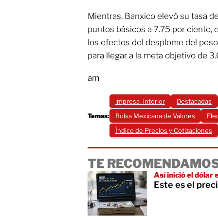
Mientras, Banxico elevó su tasa de
puntos básicos a 7.75 por ciento, 
los efectos del desplome del peso y
para llegar a la meta objetivo de 3.
am
impresa_interior
Destacadas
Temas:
Bolsa Mexicana de Valores
Ele
Índice de Precios y Cotizaciones
TE RECOMENDAMOS
Así inició el dólar
Este es el pre