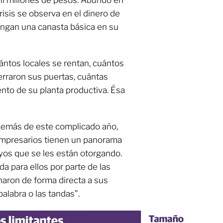
il millones de pesos. Abundó en
risis se observa en el dinero de
tengan una canasta básica en su
uántos locales se rentan, cuántos
rraron sus puertas, cuántas
ento de su planta productiva. Ésa
además de este complicado año,
empresarios tienen un panorama
poyos que se les están otorgando.
a para ellos por parte de las
naron de forma directa a sus
alabra o las tandas”.